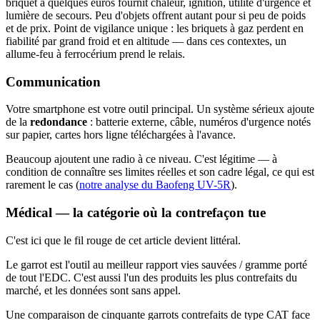
briquet à quelques euros fournit chaleur, ignition, utilité d'urgence et
lumière de secours. Peu d'objets offrent autant pour si peu de poids
et de prix. Point de vigilance unique : les briquets à gaz perdent en
fiabilité par grand froid et en altitude — dans ces contextes, un
allume-feu à ferrocérium prend le relais.
Communication
Votre smartphone est votre outil principal. Un système sérieux ajoute
de la
redondance
: batterie externe, câble, numéros d'urgence notés
sur papier, cartes hors ligne téléchargées à l'avance.
Beaucoup ajoutent une radio à ce niveau. C'est légitime — à
condition de connaître ses limites réelles et son cadre légal, ce qui est
rarement le cas (
notre analyse du Baofeng UV-5R
).
Médical — la catégorie où la contrefaçon tue
C'est ici que le fil rouge de cet article devient littéral.
Le garrot est l'outil au meilleur rapport vies sauvées / gramme porté
de tout l'EDC. C'est aussi l'un des produits les plus contrefaits du
marché, et les données sont sans appel.
Une comparaison de cinquante garrots contrefaits de type CAT face