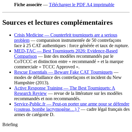
Fiche associée
—
Télécharger le PDF A4 imprimable
Sources et lectures complémentaires
Crisis Medicine — Counterfeit tourniquets are a serious
problem
— comparaison instrumentée de 50 contrefaçons
face à 25 CAT authentiques : force générée et taux de rupture.
MED-TAC — Best Tourniquets 2026: Evidence-Based
Comparison
— liste des modèles recommandés par le
CoTCCC et distinction entre « recommandé » et la marque
commerciale « TCCC Approved ».
Rescue Essentials — Beware Fake CAT Tourniquets
—
modes de défaillance des contrefaçons et incident du New
Hampshire (2013).
Active Response Training — The Best Tourniquets: A
Research Review
— revue de la littérature sur les modèles
recommandés et non recommandés.
Service-Public.fr — Peut-on porter une arme pour se défendre
(couteau, bombe lacrymogène…) ?
— cadre légal français des
armes de catégorie D.
Briefing