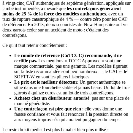
à vingt-cinq CAT authentiques de septième génération, appliqués sur
jambe instrumentée, a mesuré que
les contrefaçons généraient
moins de 25 % de la force des modèles authentiques
, avec un
taux de rupture catastrophique de 4 % — contre zéro pour les CAT
de référence. En 2013, deux secouristes du New Hampshire ont vu
deux garrots céder sur un accident de moto : c'étaient des
contrefaçons.
Ce qu'il faut retenir concrètement :
Le comité de référence (CoTCCC) recommande, il ne
certifie pas.
Les mentions « TCCC Approved » sont une
marque commerciale, pas une garantie. Les modèles figurant
sur la liste recommandée sont peu nombreux — le CAT et le
SOFTT-W en sont les piliers historiques.
Le prix est le meilleur détecteur.
Un garrot authentique se
situe dans une fourchette stable et jamais basse. Un lot de trois
garrots à quinze euros est un lot de trois contrefaçons.
Achetez chez un distributeur autorisé
, pas sur une place de
marché généraliste.
Une contrefaçon est pire que rien
: elle vous donne une
fausse confiance et vous fait renoncer à la pression directe ou
aux moyens improvisés qui auraient pu gagner du temps.
Le reste du kit médical est plus banal et bien plus utilisé :